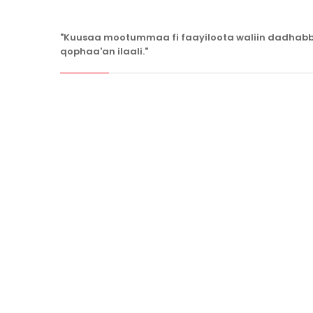
"Kuusaa mootummaa fi faayiloota waliin dadhabbi
qophaa'an ilaali."