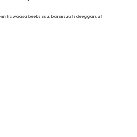
in hawaasa beeksisuu, barsiisuu fi deeggaruuf
Baga gara Zemen Gebeya dhuftan