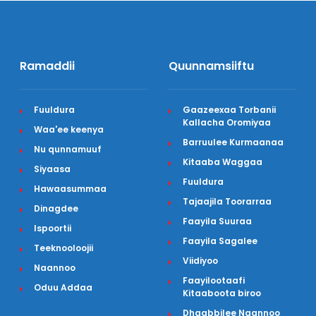
Ramaddii
Quunnamsiiftu
Fuuldura
Gaazeexaa Torbanii
Kallacha Oromiyaa
Waa'ee keenya
Barruulee Kurmaanaa
Nu qunnamuuf
Kitaaba Waggaa
Siyaasa
Fuuldura
Hawaasummaa
Tajaajila Toorarraa
Dinagdee
Faayila Suuraa
Ispoortii
Faayila Sagalee
Teeknooloojii
Viidiyoo
Naannoo
Faayilootaafi
Oduu Addaa
Kitaaboota biroo
Dhaabbilee Naannoo