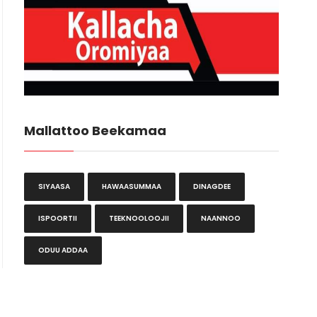
Waxabajjii 7, 2018
Mallattoo Beekamaa
Waxabajjii 6, 2018
SIYAASA
HAWAASUMMAA
DINAGDEE
ISPOORTII
TEEKNOOLOOJII
NAANNOO
ODUU ADDAA