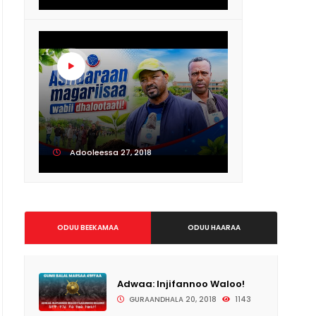
Adooleessa 27, 2018
ODUU BEEKAMAA
ODUU HAARAA
Adwaa: Injifannoo Waloo!
GURAANDHALA 20, 2018
1143
Adooleessa 12, 2018