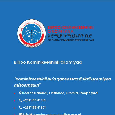
Biiroo Kominikeeshinii Oromiyaa
"Kominikeeshinii bu'a qabeessaa fi sirrii Oromiyaa
misoomsuuf"
Boolee Dambal, Finfinnee, Oromia, Itoophiyaa
+251115541816
+251115541801
info@oromiacommunication.gov.et