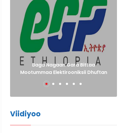
Baga Nagaan Gara Bittaa
Mootummaa Elektirooniksii Dhuftan
Viidiyoo