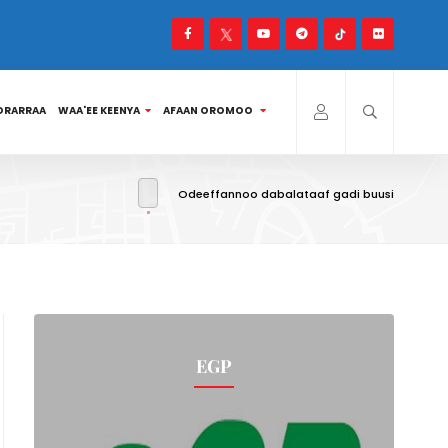
ORARRAA
WAA'EE KEENYA
AFAAN OROMOO
Odeeffannoo dabalataaf gadi buusi
EGP