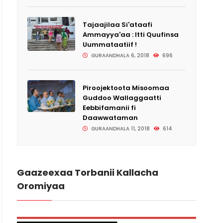
Tajaajilaa Si'ataafi
Ammayya'aa : Itti Quufinsa
Uummataatiif !
GURAANDHALA 6, 2018
696
Piroojektoota Misoomaa
Guddoo Wallaggaatti
Eebbifamanii fi
Waxabajjii 8, 2018
Daawwataman
GURAANDHALA 11, 2018
614
Gaazeexaa Torbanii Kallacha
Oromiyaa