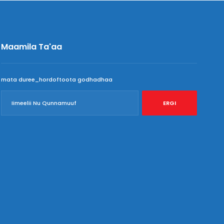
Waxabajjii 6, 2018
Maamila Ta'aa
mata duree_hordoftoota godhadhaa
ERGI
Waxabajjii 2, 2018