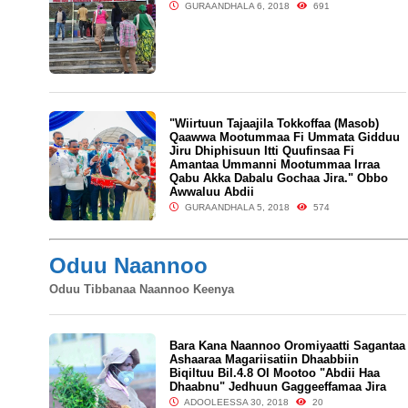
GURAANDHALA 6, 2018
691
"Wiirtuun Tajaajila Tokkoffaa (Masob)
Qaawwa Mootummaa Fi Ummata Gidduu
Jiru Dhiphisuun Itti Quufinsaa Fi
Amantaa Ummanni Mootummaa Irraa
Qabu Akka Dabalu Gochaa Jira." Obbo
Awwaluu Abdii
GURAANDHALA 5, 2018
574
Oduu Naannoo
Oduu Tibbanaa Naannoo Keenya
Bara Kana Naannoo Oromiyaatti Sagantaa
Ashaaraa Magariisatiin Dhaabbiin
Biqiltuu Bil.4.8 Ol Mootoo "Abdii Haa
Dhaabnu" Jedhuun Gaggeeffamaa Jira
ADOOLEESSA 30, 2018
20