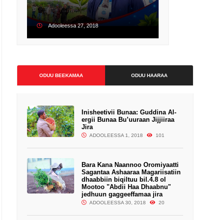
Adooleessa 27, 2018
ODUU BEEKAMAA
ODUU HAARAA
Inisheetivii Bunaa: Guddina Al-
ergii Bunaa Bu’uuraan Jijjiiraa
Jira
ADOOLEESSA 1, 2018
101
Adooleessa 12, 2018
Bara Kana Naannoo Oromiyaatti
Sagantaa Ashaaraa Magariisatiin
dhaabbiin biqiltuu bil.4.8 ol
Mootoo "Abdii Haa Dhaabnu"
jedhuun gaggeeffamaa jira
ADOOLEESSA 30, 2018
20