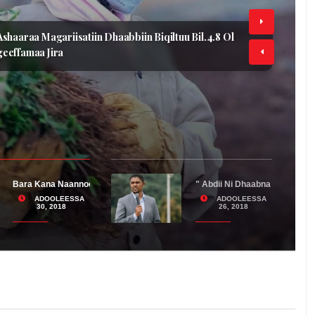
aa Magariisatiin Dhaabbiin Biqiltuu Bil.4.8 Ol
famaa Jira
Baga gara Zemen Gebeya dhuftan
maa Hawaasaaf Wabiidha!
Bu’uuraan Jijjiiraa Jira
Bara Kana Naannoo Oromiyaatti Sagantaa Ashaaraa Magariisatiin Dhaabbiin
" Abdii Ni Dhaabna Egerees Ni
ADOOLEESSA
ADOOLEESSA
30, 2018
26, 2018