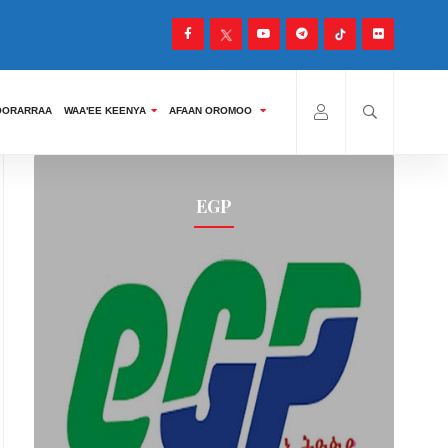
TOORARRAA
WAA'EE KEENYA
AFAAN OROMOO
EGP