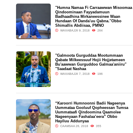
"Humna Namaa Fi Carraawwan Misoomaa
Qindoominaan Fayyadamuun
Badhaadhina Mirkaneessinee Waan
Hundaan Of Danda'uu Qabna.''Obbo
Shimallis Abdiisaa, PMNO
WAXABAJJII 9, 2018
264
"Galmoota Gurguddaa Mootummaan
Qabate Milkeessuuf Hojii Hojjetameen
Bu'aawwan Gurguddoo Galmaa'aniiru"
"Saadaat Nashaa
WAXABAJJII 7, 2018
196
“Karoorri Humnoonni Badii Nageenya
Uummataa Gooluuf Qopheessan Tumsa
Uummataafi Qindoomina Qaamolee
Nageenyaan Fashalaa’eera” Obbo
Hayiluu Addunyaa
CAAMSAA 26, 2018
355