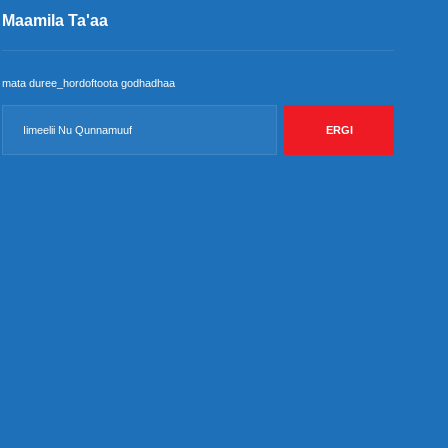
Maamila Ta'aa
mata duree_hordoftoota godhadhaa
ERGI