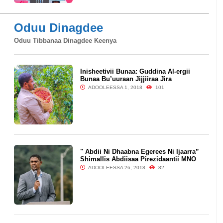
Oduu Dinagdee
Oduu Tibbanaa Dinagdee Keenya
Inisheetivii Bunaa: Guddina Al-ergii
Bunaa Bu’uuraan Jijjiiraa Jira
ADOOLEESSA 1, 2018
101
" Abdii Ni Dhaabna Egerees Ni Ijaarra”
Shimallis Abdiisaa Pirezidaantii MNO
ADOOLEESSA 26, 2018
82