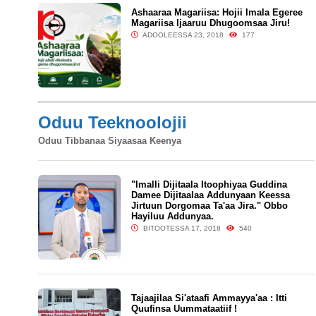
Ashaaraa Magariisa: Hojii Imala Egeree
Magariisa Ijaaruu Dhugoomsaa Jiru!
ADOOLEESSA 23, 2018
177
Oduu Teeknoolojii
Oduu Tibbanaa Siyaasaa Keenya
"Imalli Dijitaala Itoophiyaa Guddina
Damee Dijitaalaa Addunyaan Keessa
Jirtuun Dorgomaa Ta'aa Jira." Obbo
Hayiluu Addunyaa.
BITOOTESSA 17, 2018
540
Tajaajilaa Si'ataafi Ammayya'aa : Itti
Quufinsa Uummataatiif !