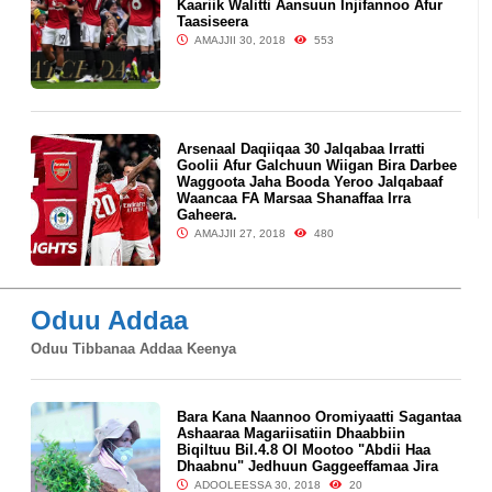
Kaariik Walitti Aansuun Injifannoo Afur
Taasiseera
AMAJJII 30, 2018
553
Arsenaal Daqiiqaa 30 Jalqabaa Irratti
Goolii Afur Galchuun Wiigan Bira Darbee
Waggoota Jaha Booda Yeroo Jalqabaaf
Waancaa FA Marsaa Shanaffaa Irra
Gaheera.
AMAJJII 27, 2018
480
Oduu Addaa
Oduu Tibbanaa Addaa Keenya
Bara Kana Naannoo Oromiyaatti Sagantaa
Ashaaraa Magariisatiin Dhaabbiin
Biqiltuu Bil.4.8 Ol Mootoo "Abdii Haa
Dhaabnu" Jedhuun Gaggeeffamaa Jira
ADOOLEESSA 30, 2018
20