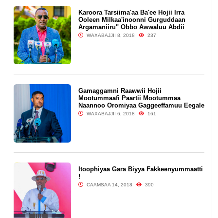
Karoora Tarsiima'aa Ba'ee Hojii Irra
Ooleen Milkaa'inoonni Gurguddaan
Argamaniiru" Obbo Awwaluu Abdii
WAXABAJJII 8, 2018
237
Gamaggamni Raawwii Hojii
Mootummaafi Paartii Mootummaa
Naannoo Oromiyaa Gaggeeffamuu Eegale
WAXABAJJII 6, 2018
161
Itoophiyaa Gara Biyya Fakkeenyummaatti
!
CAAMSAA 14, 2018
390