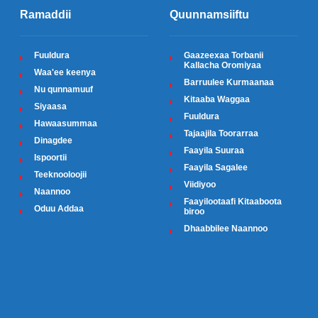
Ramaddii
Quunnamsiiftu
Fuuldura
Gaazeexaa Torbanii
Kallacha Oromiyaa
Waa'ee keenya
Barruulee Kurmaanaa
Nu qunnamuuf
Kitaaba Waggaa
Siyaasa
Fuuldura
Hawaasummaa
Tajaajila Toorarraa
Dinagdee
Faayila Suuraa
Ispoortii
Faayila Sagalee
Teeknooloojii
Viidiyoo
Naannoo
Faayilootaafi Kitaaboota
Oduu Addaa
biroo
Dhaabbilee Naannoo