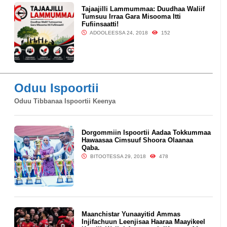
Tajaajilli Lammummaa: Duudhaa Waliif
Tumsuu Irraa Gara Misooma Itti
Fufiinsaatti!
ADOOLEESSA 24, 2018
152
Oduu Ispoortii
Oduu Tibbanaa Ispoortii Keenya
Dorgommiin Ispoortii Aadaa Tokkummaa
Hawaasaa Cimsuuf Shoora Olaanaa
Qaba.
BITOOTESSA 29, 2018
478
Maanchistar Yunaayitid Ammas
Injifachuun Leenjisaa Haaraa Maayikeel