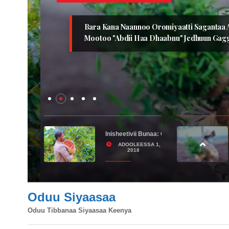
Bara Kana Naannoo Oromiyaatti Sagantaa Ashaar
Mootoo "Abdii Haa Dhaabnu" Jedhuun Gaggeef
a Misooma Itti Fufiinsaatti!
jaajila Fayyaa Qaqqabaamaa Fi Qulqulluu Ta'e Jiraachuun Fayyaa Qabeessum
Inisheetivii Bunaa: Guddina Al-ergii Bunaa 
OLEESSA
ADOOLEESSA 1,
 2018
2018
Oduu Siyaasaa
Oduu Tibbanaa Siyaasaa Keenya