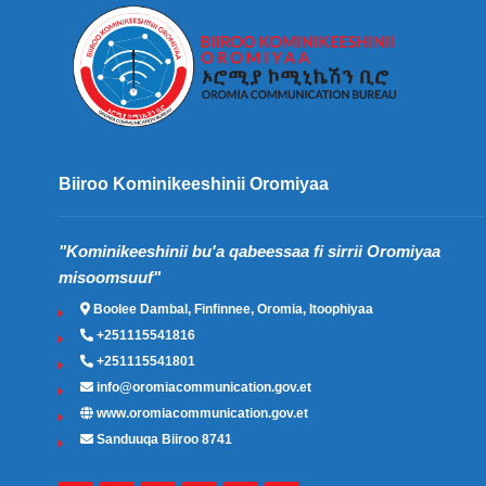
Biiroo Kominikeeshinii Oromiyaa
"Kominikeeshinii bu'a qabeessaa fi sirrii Oromiyaa
misoomsuuf"
Boolee Dambal, Finfinnee, Oromia, Itoophiyaa
+251115541816
+251115541801
info@oromiacommunication.gov.et
www.oromiacommunication.gov.et
Sanduuqa Biiroo 8741