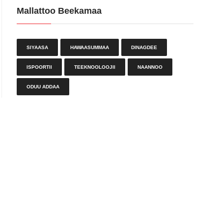
Mallattoo Beekamaa
Waxabajjii 6, 2018
SIYAASA
HAWAASUMMAA
DINAGDEE
ISPOORTII
TEEKNOOLOOJII
NAANNOO
ODUU ADDAA
Waxabajjii 6, 2018