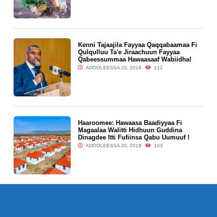
Kenni Tajaajila Fayyaa Qaqqabaamaa Fi
Qulqulluu Ta'e Jiraachuun Fayyaa
Qabeessummaa Hawaasaaf Wabiidha!
ADOOLEESSA 23, 2018
112
Haaroomee: Hawaasa Baadiyyaa Fi
Magaalaa Walitti Hidhuun Guddina
Dinagdee Itti Fufiinsa Qabu Uumuuf !
ADOOLEESSA 20, 2018
103