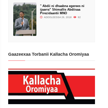
" Abdii ni dhaabna egerees ni
ijaarra” Shimallis Abdiisaa
Pirezidaantii MNO
Waxabajjii 8, 2018
ADOOLEESSA 26, 2018
82
Gaazeexaa Torbanii Kallacha Oromiyaa
Waxabajjii 7, 2018