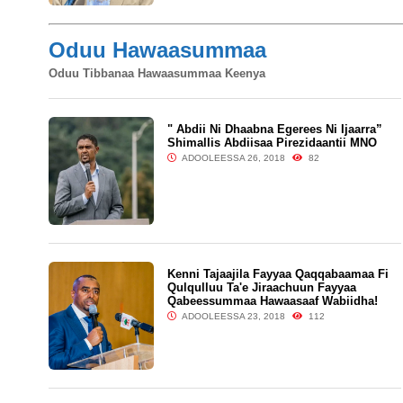
Oduu Hawaasummaa
Oduu Tibbanaa Hawaasummaa Keenya
" Abdii Ni Dhaabna Egerees Ni Ijaarra”
Shimallis Abdiisaa Pirezidaantii MNO
ADOOLEESSA 26, 2018
82
Kenni Tajaajila Fayyaa Qaqqabaamaa Fi
Qulqulluu Ta'e Jiraachuun Fayyaa
Qabeessummaa Hawaasaaf Wabiidha!
ADOOLEESSA 23, 2018
112